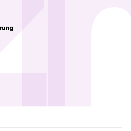
i
erung