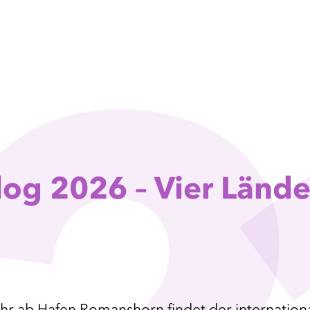
og 2026 – Vier Länder
 Uhr ab Hafen Romanshorn findet der internatio